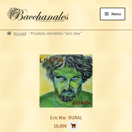
Aller
Aller
Menu
à
au
la
contenu
Albums
navigation
Accueil
Produits identifiés “eric mie”
Artistes Bacchanales
Autres productions
Souscriptions
Billetterie
Eric Mie : RURAL
10,00
€