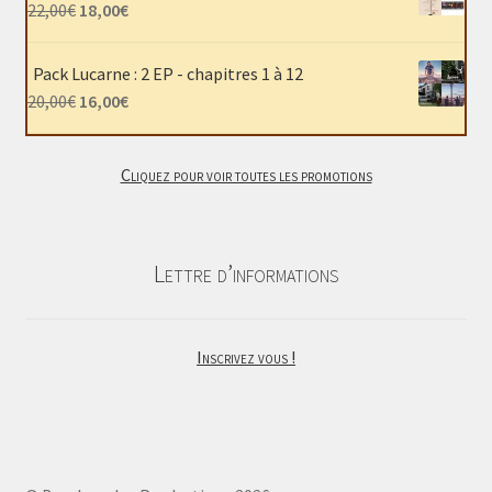
était :
est :
Le
Le
22,00
€
18,00
€
40,00€.
30,00€.
prix
prix
initial
actuel
Pack Lucarne : 2 EP - chapitres 1 à 12
était :
est :
Le
Le
20,00
€
16,00
€
22,00€.
18,00€.
prix
prix
initial
actuel
Cliquez pour voir toutes les promotions
était :
est :
20,00€.
16,00€.
Lettre d’informations
Inscrivez vous !