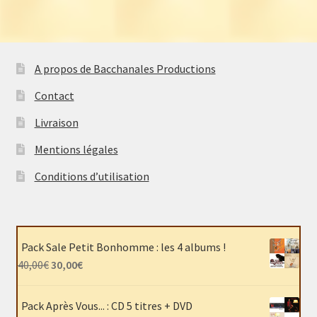
A propos de Bacchanales Productions
Contact
Livraison
Mentions légales
Conditions d’utilisation
Pack Sale Petit Bonhomme : les 4 albums !
Le
Le
40,00
€
30,00
€
prix
prix
initial
actuel
Pack Après Vous... : CD 5 titres + DVD