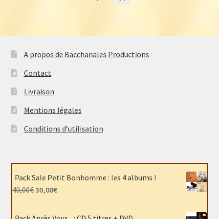
A propos de Bacchanales Productions
Contact
Livraison
Mentions légales
Conditions d’utilisation
Pack Sale Petit Bonhomme : les 4 albums !
Le
Le
40,00
€
30,00
€
prix
prix
initial
actuel
Pack Après Vous... : CD 5 titres + DVD