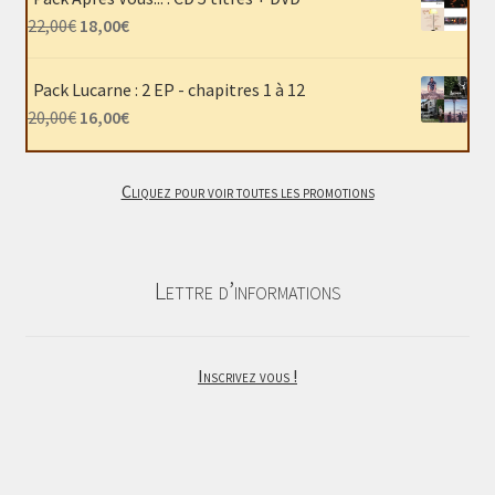
était :
est :
Le
Le
22,00
€
18,00
€
40,00€.
30,00€.
prix
prix
initial
actuel
Pack Lucarne : 2 EP - chapitres 1 à 12
était :
est :
Le
Le
20,00
€
16,00
€
22,00€.
18,00€.
prix
prix
initial
actuel
Cliquez pour voir toutes les promotions
était :
est :
20,00€.
16,00€.
Lettre d’informations
Inscrivez vous !