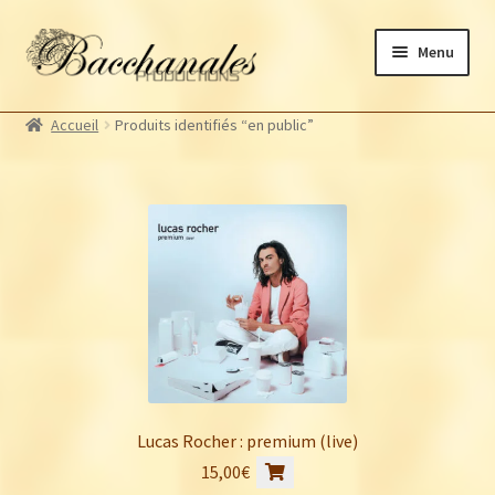
Aller
Aller
Menu
à
au
la
contenu
Albums
navigation
Accueil
Produits identifiés “en public”
Artistes Bacchanales
Ouvrir
le
Autres productions
Ouvrir
menu
le
Souscriptions
enfant
menu
Billetterie
enfant
Lucas Rocher : premium (live)
15,00
€