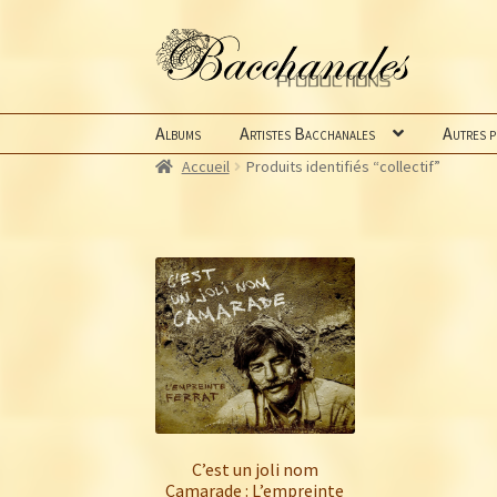
Aller
Aller
à
au
la
contenu
navigation
Albums
Artistes Bacchanales
Autres 
Accueil
Produits identifiés “collectif”
C’est un joli nom
Camarade : L’empreinte