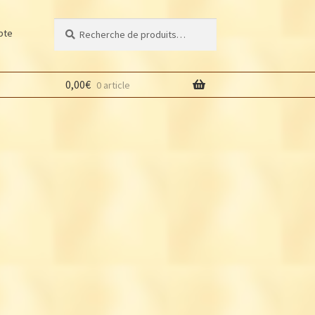
Recherche
Recherche
pte
pour :
0,00
€
0 article