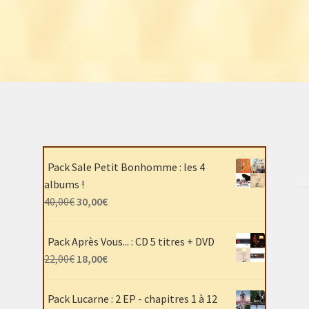
Pack Sale Petit Bonhomme : les 4
albums !
Le
Le
40,00
€
30,00
€
prix
prix
initial
actuel
Pack Après Vous... : CD 5 titres + DVD
était :
est :
Le
Le
22,00
€
18,00
€
40,00€.
30,00€.
prix
prix
initial
actuel
Pack Lucarne : 2 EP - chapitres 1 à 12