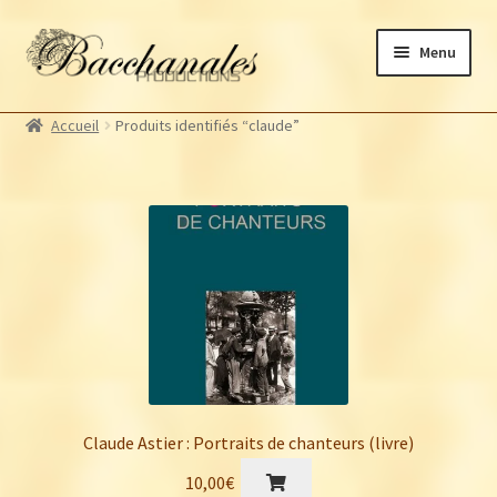
Aller
Aller
Menu
à
au
la
contenu
Albums
navigation
Accueil
Produits identifiés “claude”
Artistes Bacchanales
Autres productions
Souscriptions
Billetterie
Claude Astier : Portraits de chanteurs (livre)
10,00
€