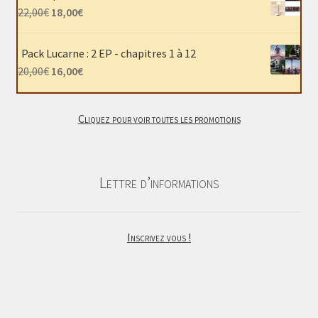
était :
est :
Le
Le
22,00
€
18,00
€
40,00€.
30,00€.
prix
prix
initial
actuel
Pack Lucarne : 2 EP - chapitres 1 à 12
était :
est :
Le
Le
20,00
€
16,00
€
22,00€.
18,00€.
prix
prix
initial
actuel
Cliquez pour voir toutes les promotions
était :
est :
20,00€.
16,00€.
Lettre d’informations
Inscrivez vous !