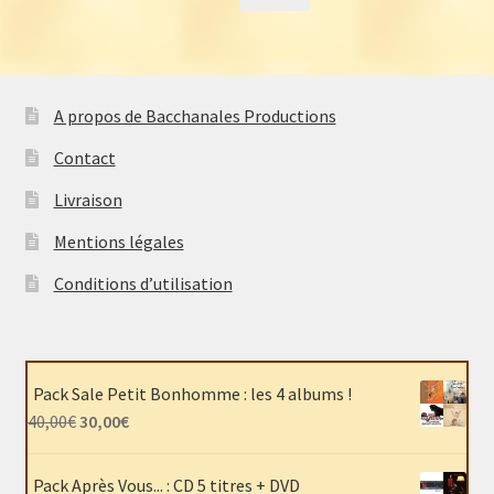
A propos de Bacchanales Productions
Contact
Livraison
Mentions légales
Conditions d’utilisation
Pack Sale Petit Bonhomme : les 4 albums !
Le
Le
40,00
€
30,00
€
prix
prix
initial
actuel
Pack Après Vous... : CD 5 titres + DVD