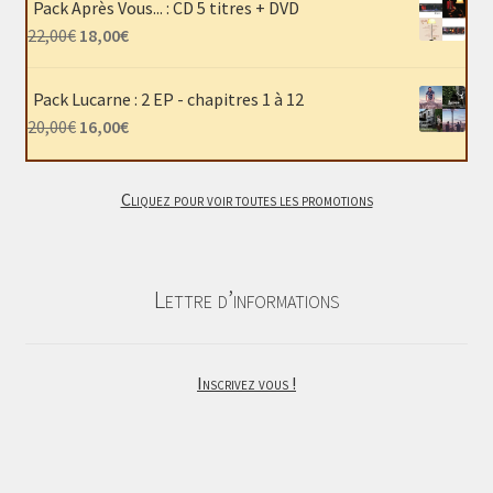
Pack Après Vous... : CD 5 titres + DVD
était :
est :
Le
Le
22,00
€
18,00
€
40,00€.
30,00€.
prix
prix
initial
actuel
Pack Lucarne : 2 EP - chapitres 1 à 12
était :
est :
Le
Le
20,00
€
16,00
€
22,00€.
18,00€.
prix
prix
initial
actuel
Cliquez pour voir toutes les promotions
était :
est :
20,00€.
16,00€.
Lettre d’informations
Inscrivez vous !