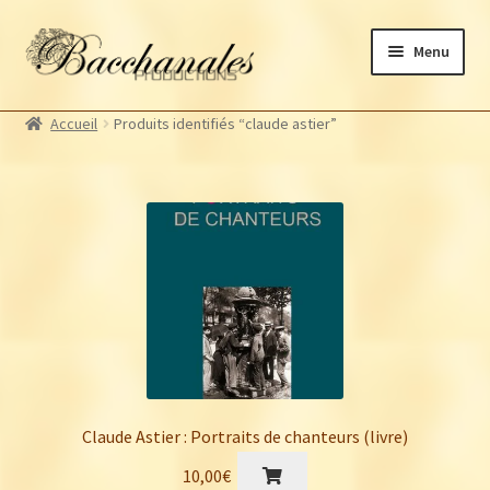
Aller
Aller
Menu
à
au
la
contenu
Albums
navigation
Accueil
Produits identifiés “claude astier”
Artistes Bacchanales
Autres productions
Souscriptions
Billetterie
Claude Astier : Portraits de chanteurs (livre)
10,00
€