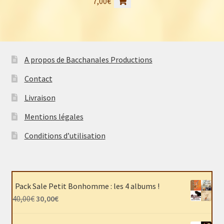
7,00
€
A propos de Bacchanales Productions
Contact
Livraison
Mentions légales
Conditions d’utilisation
Pack Sale Petit Bonhomme : les 4 albums !
Le
Le
40,00
€
30,00
€
prix
prix
initial
actuel