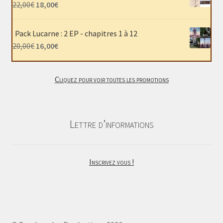
était :
est :
Le
Le
22,00
€
18,00
€
40,00€.
30,00€.
prix
prix
initial
actuel
Pack Lucarne : 2 EP - chapitres 1 à 12
était :
est :
Le
Le
20,00
€
16,00
€
22,00€.
18,00€.
prix
prix
initial
actuel
Cliquez pour voir toutes les promotions
était :
est :
20,00€.
16,00€.
Lettre d’informations
Inscrivez vous !