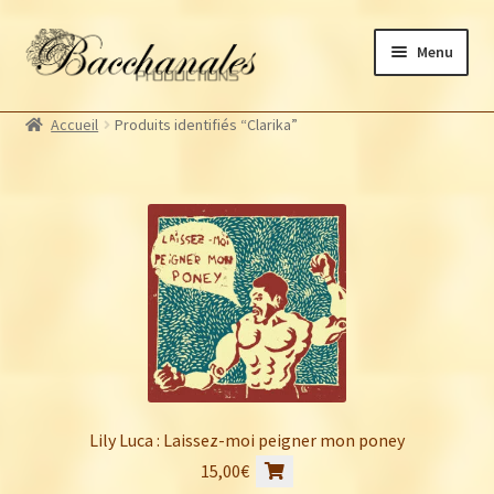
Aller
Aller
Menu
à
au
la
contenu
Albums
navigation
Accueil
Produits identifiés “Clarika”
Artistes Bacchanales
Autres productions
Souscriptions
Billetterie
Lily Luca : Laissez-moi peigner mon poney
15,00
€