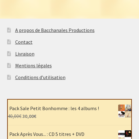
A propos de Bacchanales Productions
Contact
Livraison
Mentions légales
Conditions d’utilisation
Pack Sale Petit Bonhomme : les 4 albums !
Le
Le
40,00
€
30,00
€
prix
prix
initial
actuel
Pack Après Vous... : CD 5 titres + DVD