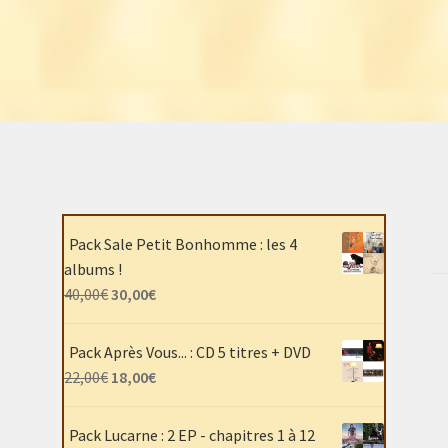
Pack Sale Petit Bonhomme : les 4
albums !
Le
Le
40,00
€
30,00
€
prix
prix
initial
actuel
Pack Après Vous... : CD 5 titres + DVD
était :
est :
Le
Le
22,00
€
18,00
€
40,00€.
30,00€.
prix
prix
initial
actuel
Pack Lucarne : 2 EP - chapitres 1 à 12