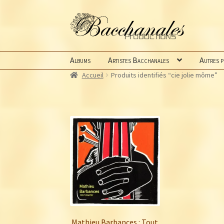
Aller
Aller
à
au
la
contenu
navigation
Albums
Artistes Bacchanales
Autres 
Accueil
Produits identifiés “cie jolie môme”
Mathieu Barbances : Tout