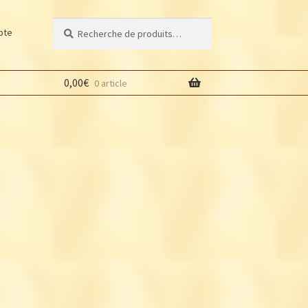
Recherche
Recherche
pte
pour :
0,00
€
0 article