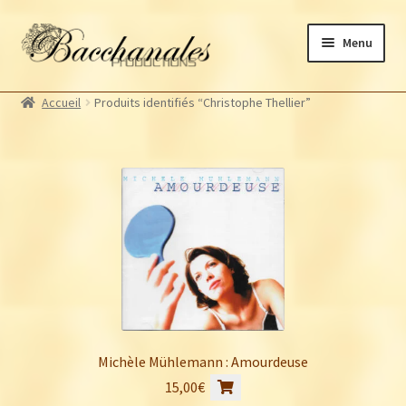
Aller
Aller
Menu
à
au
la
contenu
Albums
navigation
Accueil
Produits identifiés “Christophe Thellier”
Artistes Bacchanales
Autres productions
Souscriptions
Billetterie
Michèle Mühlemann : Amourdeuse
15,00
€