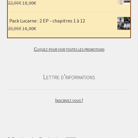
était :
est :
Le
Le
22,00
€
18,00
€
40,00€.
30,00€.
prix
prix
initial
actuel
Pack Lucarne : 2 EP - chapitres 1 à 12
était :
est :
Le
Le
20,00
€
16,00
€
22,00€.
18,00€.
prix
prix
initial
actuel
Cliquez pour voir toutes les promotions
était :
est :
20,00€.
16,00€.
Lettre d’informations
Inscrivez vous !