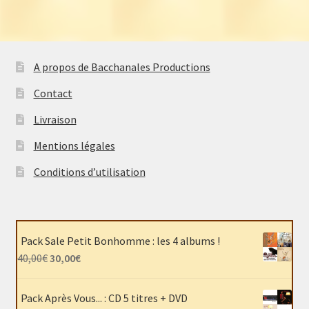
A propos de Bacchanales Productions
Contact
Livraison
Mentions légales
Conditions d’utilisation
Pack Sale Petit Bonhomme : les 4 albums !
Le
Le
40,00
€
30,00
€
prix
prix
initial
actuel
Pack Après Vous... : CD 5 titres + DVD