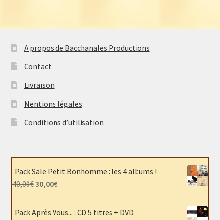
A propos de Bacchanales Productions
Contact
Livraison
Mentions légales
Conditions d’utilisation
Pack Sale Petit Bonhomme : les 4 albums !
Le
Le
40,00
€
30,00
€
prix
prix
initial
actuel
Pack Après Vous... : CD 5 titres + DVD