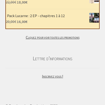
était :
est :
Le
Le
22,00
€
18,00
€
40,00€.
30,00€.
prix
prix
initial
actuel
Pack Lucarne : 2 EP - chapitres 1 à 12
était :
est :
Le
Le
20,00
€
16,00
€
22,00€.
18,00€.
prix
prix
initial
actuel
Cliquez pour voir toutes les promotions
était :
est :
20,00€.
16,00€.
Lettre d’informations
Inscrivez vous !