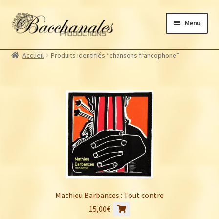
Aller
Aller
Menu
à
au
la
contenu
Albums
navigation
Accueil
Produits identifiés “chansons francophone”
Artistes Bacchanales
Autres productions
Souscriptions
Billetterie
Mathieu Barbances : Tout contre
15,00
€