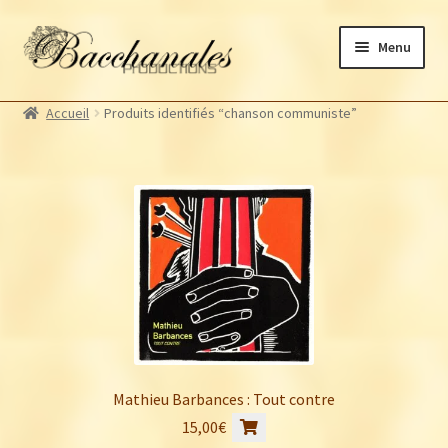
Aller
Aller
Menu
à
au
la
contenu
Albums
navigation
Accueil
Produits identifiés “chanson communiste”
Artistes Bacchanales
Autres productions
Souscriptions
Billetterie
Mathieu Barbances : Tout contre
15,00
€