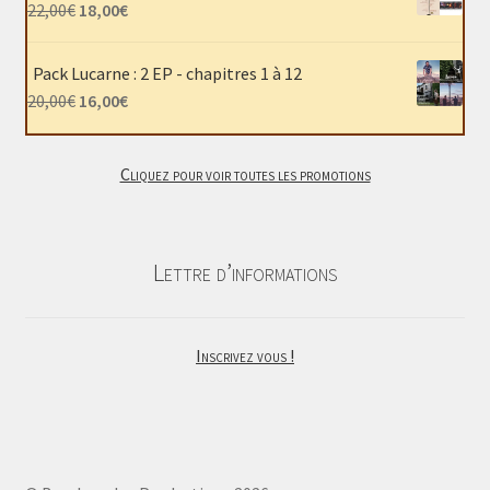
était :
est :
Le
Le
22,00
€
18,00
€
40,00€.
30,00€.
prix
prix
initial
actuel
Pack Lucarne : 2 EP - chapitres 1 à 12
était :
est :
Le
Le
20,00
€
16,00
€
22,00€.
18,00€.
prix
prix
initial
actuel
Cliquez pour voir toutes les promotions
était :
est :
20,00€.
16,00€.
Lettre d’informations
Inscrivez vous !