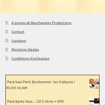
A propos de Bacchanales Productions
Contact
Livraison
Mentions légales
Conditions d’utilisation
Pack Sale Petit Bonhomme : les 4 albums !
Le
Le
40,00
€
30,00
€
prix
prix
initial
actuel
Pack Après Vous... : CD 5 titres + DVD