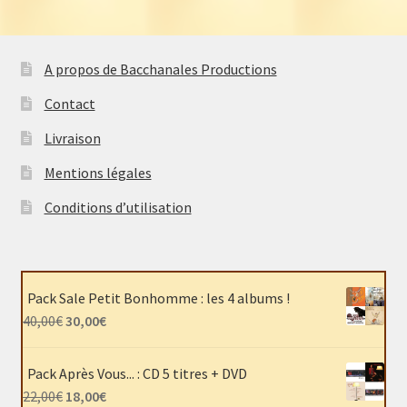
A propos de Bacchanales Productions
Contact
Livraison
Mentions légales
Conditions d’utilisation
Pack Sale Petit Bonhomme : les 4 albums !
Le
Le
40,00
€
30,00
€
prix
prix
initial
actuel
Pack Après Vous... : CD 5 titres + DVD
était :
est :
Le
Le
22,00
€
18,00
€