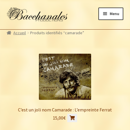
Aller
Aller
Menu
à
au
la
contenu
Albums
navigation
Accueil
Produits identifiés “camarade”
Artistes Bacchanales
Autres productions
Souscriptions
Billetterie
C’est un joli nom Camarade : L’empreinte Ferrat
15,00
€