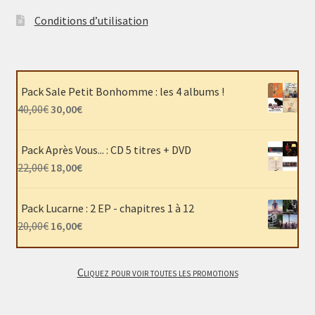
Conditions d’utilisation
Pack Sale Petit Bonhomme : les 4 albums !
Le
Le
40,00
€
30,00
€
prix
prix
initial
actuel
Pack Après Vous... : CD 5 titres + DVD
était :
est :
Le
Le
22,00
€
18,00
€
40,00€.
30,00€.
prix
prix
initial
actuel
Pack Lucarne : 2 EP - chapitres 1 à 12
était :
est :
Le
Le
20,00
€
16,00
€
22,00€.
18,00€.
prix
prix
initial
actuel
Cliquez pour voir toutes les promotions
était :
est :
20,00€.
16,00€.