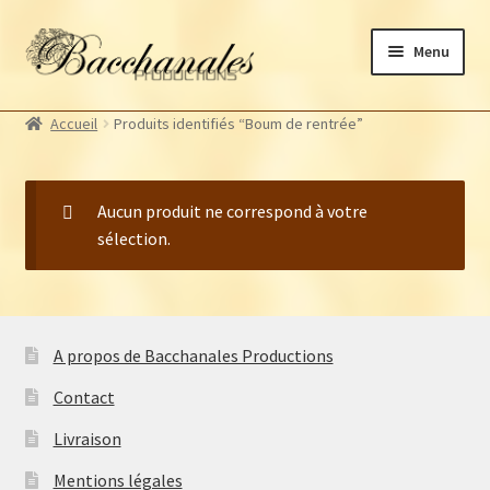
Aller
Aller
Menu
à
au
la
contenu
Albums
navigation
Accueil
Produits identifiés “Boum de rentrée”
Artistes Bacchanales
Ouvrir
le
Autres productions
Ouvrir
menu
le
Aucun produit ne correspond à votre
Souscriptions
enfant
menu
sélection.
Billetterie
enfant
A propos de Bacchanales Productions
Contact
Livraison
Mentions légales