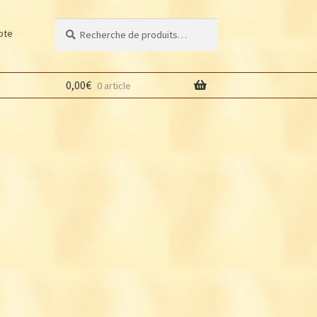
Recherche
Recherche
pte
pour :
0,00
€
0 article