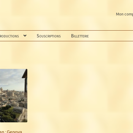
Mon com
productions
Souscriptions
Billetterie
an : Genova