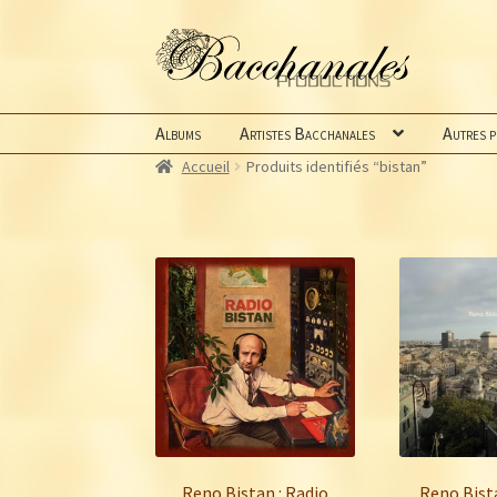
Aller
Aller
à
au
la
contenu
navigation
Albums
Artistes Bacchanales
Autres 
Accueil
Produits identifiés “bistan”
Reno Bistan : Radio
Reno Bist