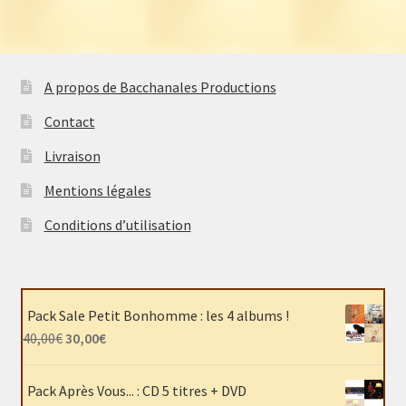
A propos de Bacchanales Productions
Contact
Livraison
Mentions légales
Conditions d’utilisation
Pack Sale Petit Bonhomme : les 4 albums !
Le
Le
40,00
€
30,00
€
prix
prix
initial
actuel
Pack Après Vous... : CD 5 titres + DVD
était :
est :