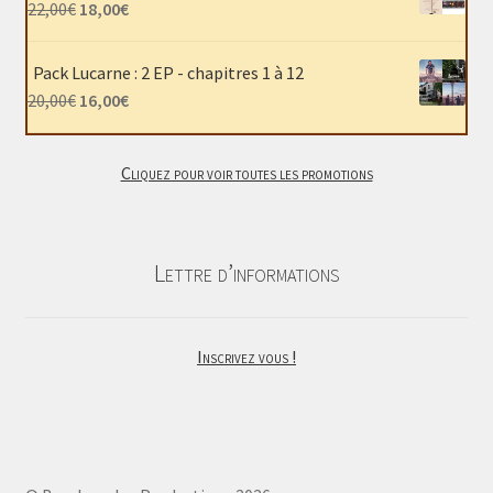
Le
Le
22,00
€
18,00
€
40,00€.
30,00€.
prix
prix
initial
actuel
Pack Lucarne : 2 EP - chapitres 1 à 12
était :
est :
Le
Le
20,00
€
16,00
€
22,00€.
18,00€.
prix
prix
initial
actuel
Cliquez pour voir toutes les promotions
était :
est :
20,00€.
16,00€.
Lettre d’informations
Inscrivez vous !