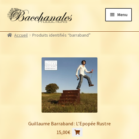
Aller
Aller
Menu
à
au
la
contenu
Albums
navigation
Accueil
Produits identifiés “barraband”
Artistes Bacchanales
Ouvrir
le
Autres productions
Ouvrir
menu
le
Souscriptions
enfant
menu
Billetterie
enfant
Guillaume Barraband : L’Epopée Rustre
15,00
€