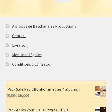
A propos de Bacchanales Productions
Contact
Livraison
Mentions légales
Conditions d’utilisation
Pack Sale Petit Bonhomme : les 4 albums !
Le
Le
40,00
€
30,00
€
prix
prix
initial
actuel
Pack Après Vous... : CD 5 titres + DVD