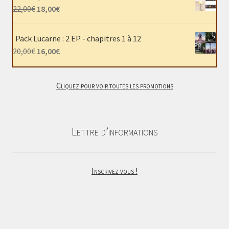
était :
est :
Le
Le
22,00
€
18,00
€
40,00€.
30,00€.
prix
prix
initial
actuel
Pack Lucarne : 2 EP - chapitres 1 à 12
était :
est :
Le
Le
20,00
€
16,00
€
22,00€.
18,00€.
prix
prix
initial
actuel
Cliquez pour voir toutes les promotions
était :
est :
20,00€.
16,00€.
Lettre d’informations
Inscrivez vous !