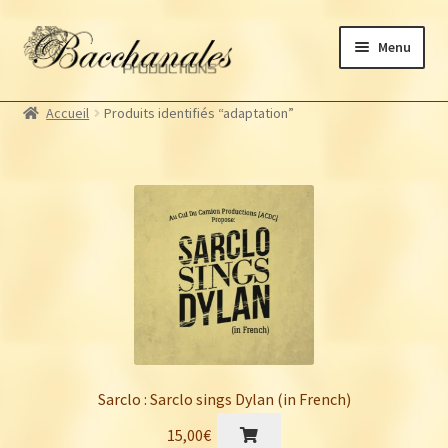
Aller
Aller
Menu
à
au
la
contenu
Albums
navigation
Accueil
Produits identifiés “adaptation”
Artistes Bacchanales
Ouvrir
le
Autres productions
Ouvrir
menu
le
Souscriptions
enfant
menu
Billetterie
enfant
Sarclo : Sarclo sings Dylan (in French)
15,00
€