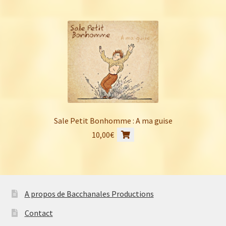
prix
prix
initial
actuel
était :
est :
40,00€.
30,00€.
Sale Petit Bonhomme : A ma guise
10,00
€
A propos de Bacchanales Productions
Contact