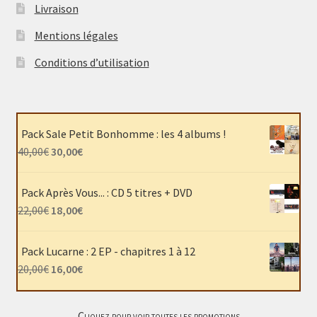
Livraison
Mentions légales
Conditions d’utilisation
Pack Sale Petit Bonhomme : les 4 albums !
Le
Le
40,00
€
30,00
€
prix
prix
initial
actuel
Pack Après Vous... : CD 5 titres + DVD
était :
est :
Le
Le
22,00
€
18,00
€
40,00€.
30,00€.
prix
prix
initial
actuel
Pack Lucarne : 2 EP - chapitres 1 à 12
était :
est :
Le
Le
20,00
€
16,00
€
22,00€.
18,00€.
prix
prix
initial
actuel
Cliquez pour voir toutes les promotions