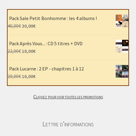
Pack Sale Petit Bonhomme : les 4 albums !
Le
Le
40,00
€
30,00
€
prix
prix
initial
actuel
Pack Après Vous... : CD 5 titres + DVD
était :
est :
Le
Le
22,00
€
18,00
€
40,00€.
30,00€.
prix
prix
initial
actuel
Pack Lucarne : 2 EP - chapitres 1 à 12
était :
est :
Le
Le
20,00
€
16,00
€
22,00€.
18,00€.
prix
prix
initial
actuel
Cliquez pour voir toutes les promotions
était :
est :
20,00€.
16,00€.
Lettre d’informations