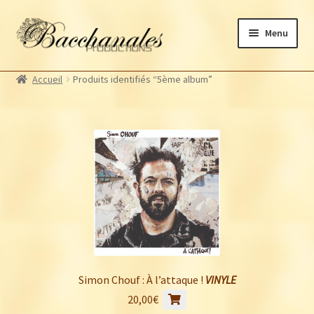
Aller
Aller
Menu
à
au
la
contenu
Albums
navigation
Accueil
Produits identifiés “5ème album”
Artistes Bacchanales
Ouvrir
le
Autres productions
Ouvrir
menu
le
Souscriptions
enfant
menu
Billetterie
enfant
Simon Chouf : À l’attaque !
VINYLE
20,00
€