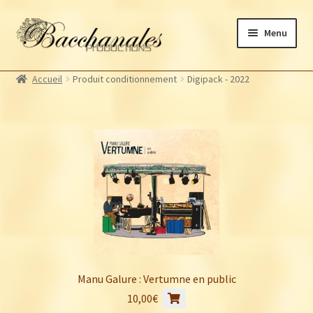
Aller
Aller
Menu
à
au
la
contenu
Albums
navigation
Accueil
Produit conditionnement
Digipack - 2022
Artistes Bacchanales
Autres productions
Souscriptions
Billetterie
Manu Galure : Vertumne en public
10,00
€