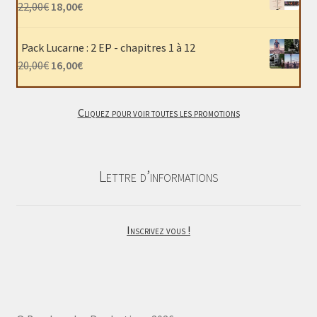
était :
est :
Le
Le
22,00
€
18,00
€
40,00€.
30,00€.
prix
prix
initial
actuel
Pack Lucarne : 2 EP - chapitres 1 à 12
était :
est :
Le
Le
20,00
€
16,00
€
22,00€.
18,00€.
prix
prix
initial
actuel
Cliquez pour voir toutes les promotions
était :
est :
20,00€.
16,00€.
Lettre d’informations
Inscrivez vous !