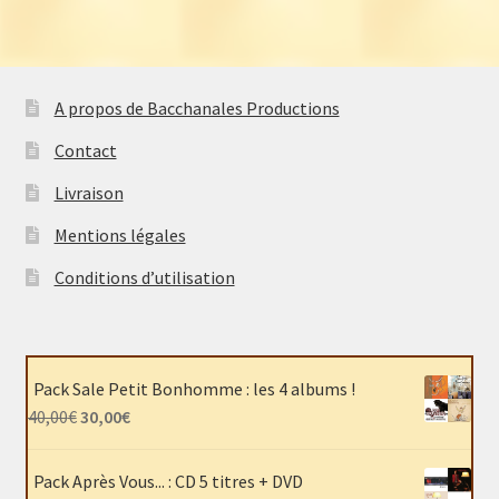
A propos de Bacchanales Productions
Contact
Livraison
Mentions légales
Conditions d’utilisation
Pack Sale Petit Bonhomme : les 4 albums !
Le
Le
40,00
€
30,00
€
prix
prix
initial
actuel
Pack Après Vous... : CD 5 titres + DVD