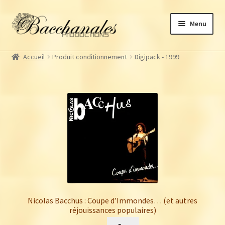
Aller
Aller
Menu
à
au
la
contenu
Albums
navigation
Accueil
Produit conditionnement
Digipack - 1999
Artistes Bacchanales
Ouvrir
le
Autres productions
Ouvrir
menu
le
Souscriptions
enfant
menu
Billetterie
enfant
Nicolas Bacchus : Coupe d’Immondes… (et autres
réjouissances populaires)