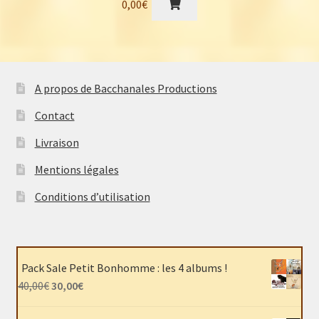
0,00
€
A propos de Bacchanales Productions
Contact
Livraison
Mentions légales
Conditions d’utilisation
Pack Sale Petit Bonhomme : les 4 albums !
Le
Le
40,00
€
30,00
€
prix
prix