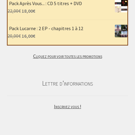
initial
actuel
Pack Après Vous... : CD 5 titres + DVD
était :
est :
Le
Le
22,00
€
18,00
€
40,00€.
30,00€.
prix
prix
initial
actuel
Pack Lucarne : 2 EP - chapitres 1 à 12
était :
est :
Le
Le
20,00
€
16,00
€
22,00€.
18,00€.
prix
prix
initial
actuel
Cliquez pour voir toutes les promotions
était :
est :
20,00€.
16,00€.
Lettre d’informations
Inscrivez vous !