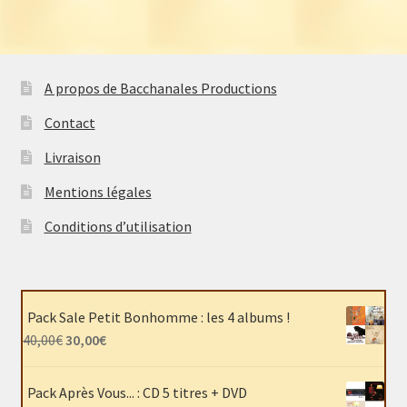
A propos de Bacchanales Productions
Contact
Livraison
Mentions légales
Conditions d’utilisation
Pack Sale Petit Bonhomme : les 4 albums !
Le
Le
40,00
€
30,00
€
prix
prix
initial
actuel
Pack Après Vous... : CD 5 titres + DVD