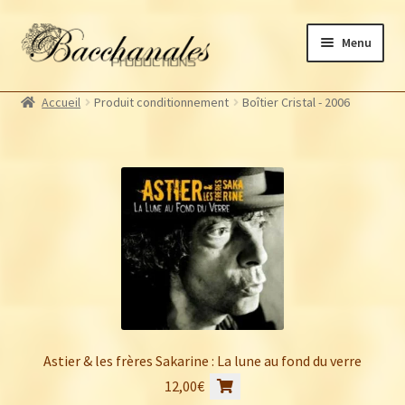
Aller
Aller
Menu
à
au
la
contenu
Albums
navigation
Accueil
Produit conditionnement
Boîtier Cristal - 2006
Artistes Bacchanales
Ouvrir
le
Autres productions
Ouvrir
menu
le
Souscriptions
enfant
menu
Billetterie
enfant
Astier & les frères Sakarine : La lune au fond du verre
12,00
€