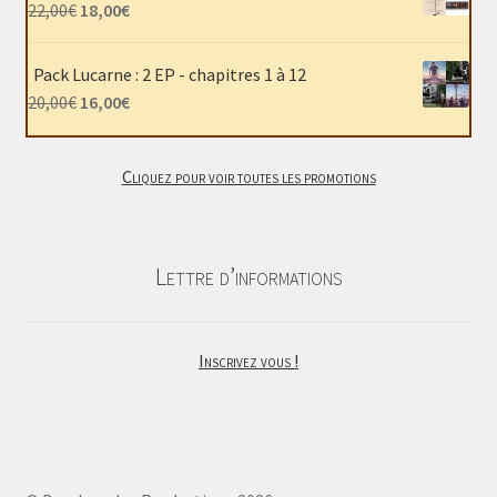
était :
est :
Le
Le
22,00
€
18,00
€
40,00€.
30,00€.
prix
prix
initial
actuel
Pack Lucarne : 2 EP - chapitres 1 à 12
était :
est :
Le
Le
20,00
€
16,00
€
22,00€.
18,00€.
prix
prix
initial
actuel
Cliquez pour voir toutes les promotions
était :
est :
20,00€.
16,00€.
Lettre d’informations
Inscrivez vous !