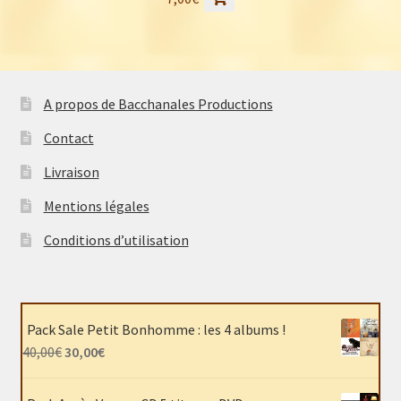
A propos de Bacchanales Productions
Contact
Livraison
Mentions légales
Conditions d’utilisation
Pack Sale Petit Bonhomme : les 4 albums !
Le
Le
40,00
€
30,00
€
prix
prix
initial
actuel