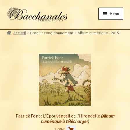
Aller
Aller
Menu
à
au
la
contenu
Albums
navigation
Accueil
Produit conditionnement
Album numérique - 2015
Artistes Bacchanales
Ouvrir
le
Autres productions
Ouvrir
menu
le
Souscriptions
enfant
menu
Billetterie
enfant
Patrick Font : L’Épouvantail et l’Hirondelle
(Album
numérique à télécharger)
7,00
€