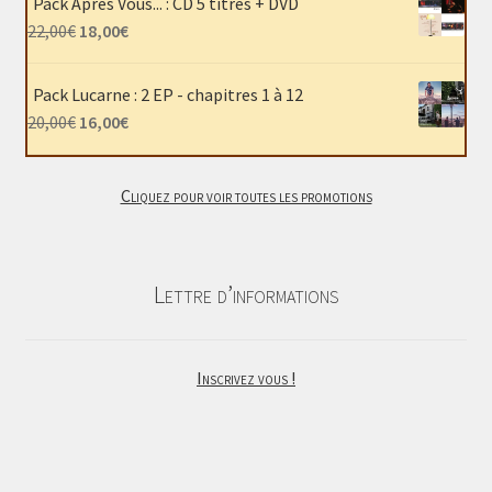
Pack Après Vous... : CD 5 titres + DVD
était :
est :
Le
Le
22,00
€
18,00
€
40,00€.
30,00€.
prix
prix
initial
actuel
Pack Lucarne : 2 EP - chapitres 1 à 12
était :
est :
Le
Le
20,00
€
16,00
€
22,00€.
18,00€.
prix
prix
initial
actuel
Cliquez pour voir toutes les promotions
était :
est :
20,00€.
16,00€.
Lettre d’informations
Inscrivez vous !