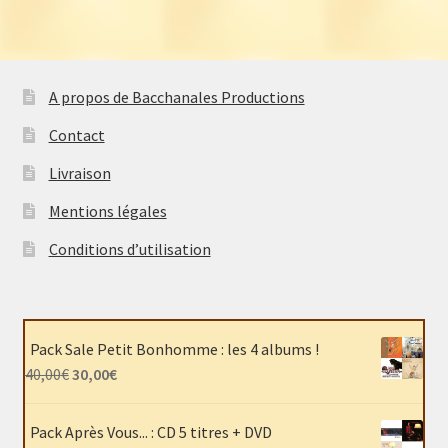
A propos de Bacchanales Productions
Contact
Livraison
Mentions légales
Conditions d’utilisation
Pack Sale Petit Bonhomme : les 4 albums !
Le
Le
40,00
€
30,00
€
prix
prix
initial
actuel
Pack Après Vous... : CD 5 titres + DVD