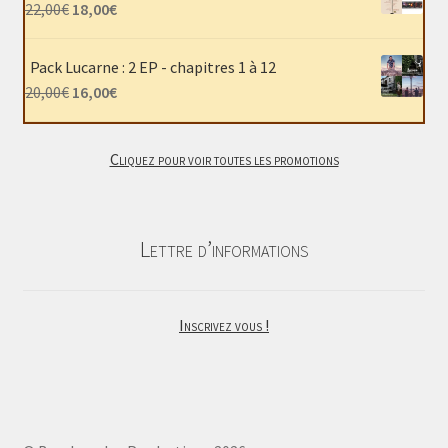
était :
est :
Le
Le
22,00
€
18,00
€
40,00€.
30,00€.
prix
prix
initial
actuel
Pack Lucarne : 2 EP - chapitres 1 à 12
était :
est :
Le
Le
20,00
€
16,00
€
22,00€.
18,00€.
prix
prix
initial
actuel
Cliquez pour voir toutes les promotions
était :
est :
20,00€.
16,00€.
Lettre d’informations
Inscrivez vous !