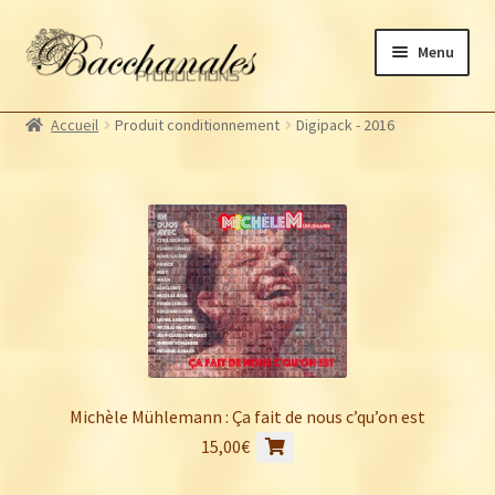
Aller
Aller
Menu
à
au
la
contenu
Albums
navigation
Accueil
Produit conditionnement
Digipack - 2016
Artistes Bacchanales
Autres productions
Souscriptions
Billetterie
Michèle Mühlemann : Ça fait de nous c’qu’on est
15,00
€