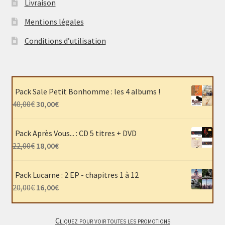
Livraison
Mentions légales
Conditions d’utilisation
Pack Sale Petit Bonhomme : les 4 albums !
Le
Le
40,00
€
30,00
€
prix
prix
initial
actuel
Pack Après Vous... : CD 5 titres + DVD
était :
est :
Le
Le
22,00
€
18,00
€
40,00€.
30,00€.
prix
prix
initial
actuel
Pack Lucarne : 2 EP - chapitres 1 à 12
était :
est :
Le
Le
20,00
€
16,00
€
22,00€.
18,00€.
prix
prix
initial
actuel
Cliquez pour voir toutes les promotions
était :
est :