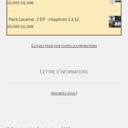
était :
est :
Le
Le
22,00
€
18,00
€
40,00€.
30,00€.
prix
prix
initial
actuel
Pack Lucarne : 2 EP - chapitres 1 à 12
était :
est :
Le
Le
20,00
€
16,00
€
22,00€.
18,00€.
prix
prix
initial
actuel
Cliquez pour voir toutes les promotions
était :
est :
20,00€.
16,00€.
Lettre d’informations
Inscrivez vous !