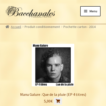
Aller
Aller
Menu
à
au
la
contenu
Albums
navigation
Accueil
Produit conditionnement
Pochette carton - 2014
Artistes Bacchanales
Autres productions
Souscriptions
Billetterie
Manu Galure : Que de la pluie (EP 4 titres)
5,00
€