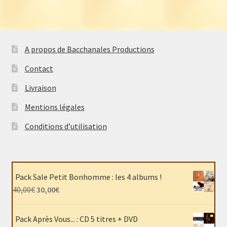
A propos de Bacchanales Productions
Contact
Livraison
Mentions légales
Conditions d’utilisation
Pack Sale Petit Bonhomme : les 4 albums !
Le
Le
40,00
€
30,00
€
prix
prix
initial
actuel
Pack Après Vous... : CD 5 titres + DVD