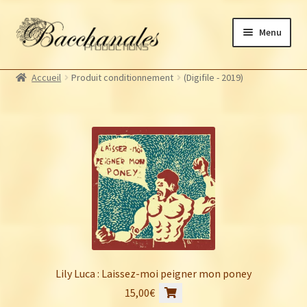
Aller
Aller
Menu
à
au
la
contenu
Albums
navigation
Accueil
Produit conditionnement
(Digifile - 2019)
Artistes Bacchanales
Ouvrir
le
Autres productions
Ouvrir
menu
le
Souscriptions
enfant
menu
Billetterie
enfant
Lily Luca : Laissez-moi peigner mon poney
15,00
€