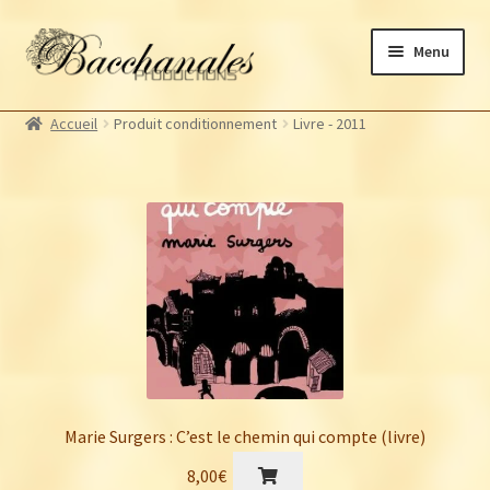
Aller
Aller
Menu
à
au
la
contenu
Albums
navigation
Accueil
Produit conditionnement
Livre - 2011
Artistes Bacchanales
Ouvrir
le
Autres productions
Ouvrir
menu
le
Souscriptions
enfant
menu
Billetterie
enfant
Marie Surgers : C’est le chemin qui compte (livre)
8,00
€