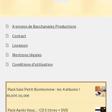
A propos de Bacchanales Productions
Contact
Livraison
Mentions légales
Conditions d’utilisation
Pack Sale Petit Bonhomme : les 4 albums !
Le
Le
40,00
€
30,00
€
prix
prix
initial
actuel
Pack Après Vous... : CD 5 titres + DVD