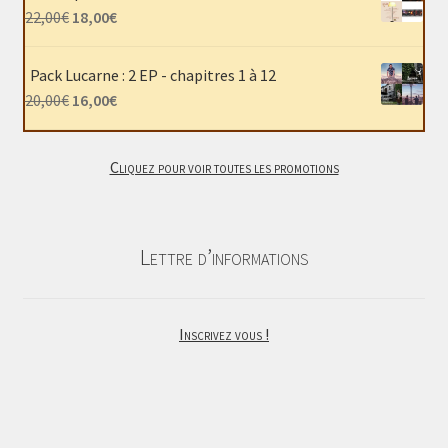
était :
est :
Le
Le
22,00
€
18,00
€
40,00€.
30,00€.
prix
prix
initial
actuel
Pack Lucarne : 2 EP - chapitres 1 à 12
était :
est :
Le
Le
20,00
€
16,00
€
22,00€.
18,00€.
prix
prix
initial
actuel
Cliquez pour voir toutes les promotions
était :
est :
20,00€.
16,00€.
Lettre d’informations
Inscrivez vous !