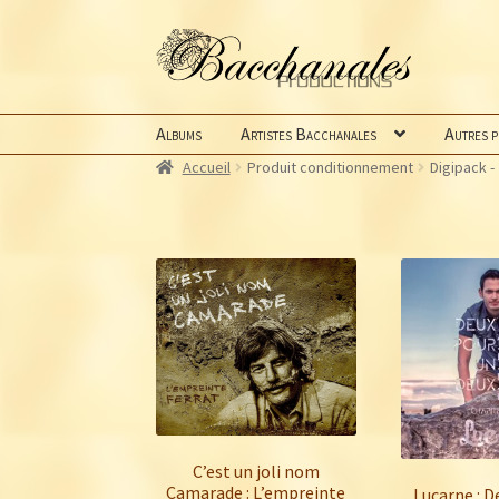
Aller
Aller
à
au
la
contenu
navigation
Albums
Artistes Bacchanales
Autres 
Accueil
Produit conditionnement
Digipack -
C’est un joli nom
Camarade : L’empreinte
Lucarne : D