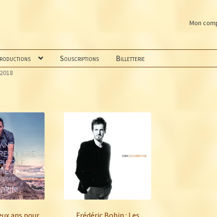
Mon com
productions
Souscriptions
Billetterie
 2018
eux ans pour
Frédéric Bobin : Les