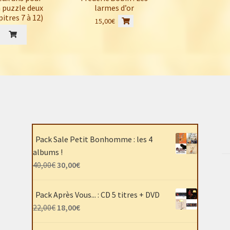
 puzzle deux
larmes d’or
itres 7 à 12)
15,00
€
Pack Sale Petit Bonhomme : les 4
albums !
Le
Le
40,00
€
30,00
€
prix
prix
initial
actuel
Pack Après Vous... : CD 5 titres + DVD
était :
est :
Le
Le
22,00
€
18,00
€
40,00€.
30,00€.
prix
prix