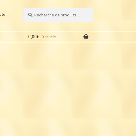
Recherche
Recherche
pte
pour :
0,00
€
0 article