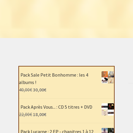
Pack Sale Petit Bonhomme : les 4
albums !
Le
Le
40,00
€
30,00
€
prix
prix
initial
actuel
Pack Après Vous... : CD 5 titres + DVD
était :
est :
Le
Le
22,00
€
18,00
€
40,00€.
30,00€.
prix
prix
initial
actuel
Pack Lucarne : 2 EP - chapitres 1 à 12