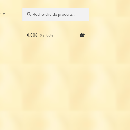
Recherche
Recherche
pte
pour :
0,00
€
0 article