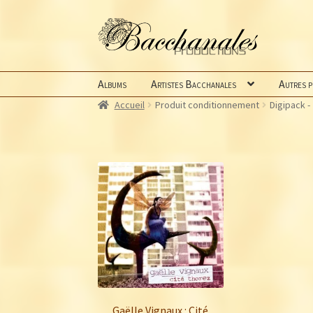
Aller
Aller
à
au
la
contenu
navigation
Albums
Artistes Bacchanales
Autres 
Accueil
Produit conditionnement
Digipack -
Gaëlle Vignaux : Cité