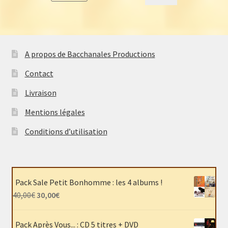
prix
prix
initial
actuel
était :
est :
20,00€.
16,00€.
A propos de Bacchanales Productions
Contact
Livraison
Mentions légales
Conditions d’utilisation
Pack Sale Petit Bonhomme : les 4 albums !
Le
Le
40,00
€
30,00
€
prix
prix
initial
actuel
Pack Après Vous... : CD 5 titres + DVD