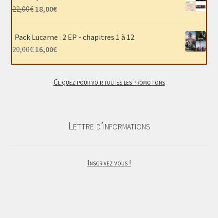
était :
est :
Le
Le
22,00
€
18,00
€
40,00€.
30,00€.
prix
prix
initial
actuel
Pack Lucarne : 2 EP - chapitres 1 à 12
était :
est :
Le
Le
20,00
€
16,00
€
22,00€.
18,00€.
prix
prix
initial
actuel
Cliquez pour voir toutes les promotions
était :
est :
20,00€.
16,00€.
Lettre d’informations
Inscrivez vous !