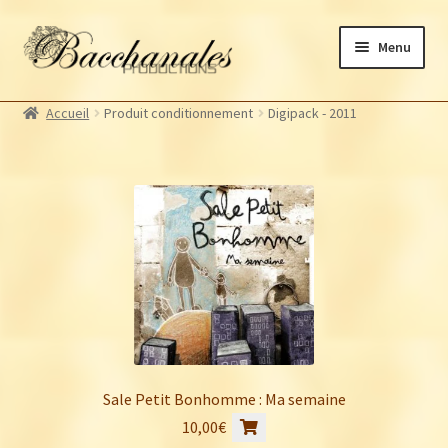
Aller
Aller
Menu
à
au
la
contenu
Albums
navigation
Accueil
Produit conditionnement
Digipack - 2011
Artistes Bacchanales
Autres productions
Souscriptions
Billetterie
Sale Petit Bonhomme : Ma semaine
10,00
€