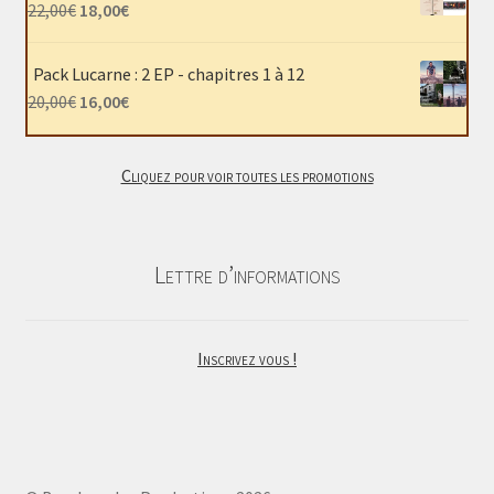
était :
est :
Le
Le
22,00
€
18,00
€
40,00€.
30,00€.
prix
prix
initial
actuel
Pack Lucarne : 2 EP - chapitres 1 à 12
était :
est :
Le
Le
20,00
€
16,00
€
22,00€.
18,00€.
prix
prix
initial
actuel
Cliquez pour voir toutes les promotions
était :
est :
20,00€.
16,00€.
Lettre d’informations
Inscrivez vous !