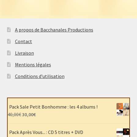
A propos de Bacchanales Productions
Contact
Livraison
Mentions légales
Conditions d’utilisation
Pack Sale Petit Bonhomme : les 4 albums !
Le
Le
40,00
€
30,00
€
prix
prix
initial
actuel
Pack Après Vous... : CD 5 titres + DVD