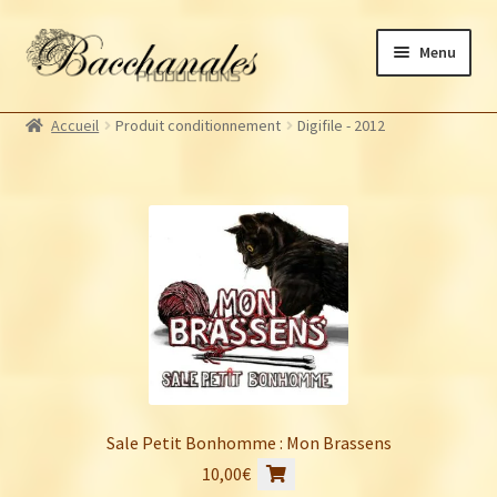
Aller
Aller
Menu
à
au
la
contenu
Albums
navigation
Accueil
Produit conditionnement
Digifile - 2012
Artistes Bacchanales
Ouvrir
le
Autres productions
Ouvrir
menu
le
Souscriptions
enfant
menu
Billetterie
enfant
Sale Petit Bonhomme : Mon Brassens
10,00
€