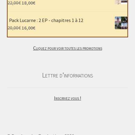
était :
est :
Le
Le
22,00
€
18,00
€
40,00€.
30,00€.
prix
prix
initial
actuel
Pack Lucarne : 2 EP - chapitres 1 à 12
était :
est :
Le
Le
20,00
€
16,00
€
22,00€.
18,00€.
prix
prix
initial
actuel
Cliquez pour voir toutes les promotions
était :
est :
20,00€.
16,00€.
Lettre d’informations
Inscrivez vous !