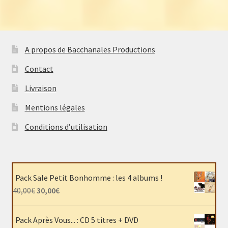
A propos de Bacchanales Productions
Contact
Livraison
Mentions légales
Conditions d’utilisation
Pack Sale Petit Bonhomme : les 4 albums !
Le
Le
40,00
€
30,00
€
prix
prix
initial
actuel
Pack Après Vous... : CD 5 titres + DVD